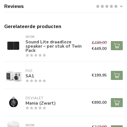
Reviews
Gerelateerde producten
WIIM
Sound Lite draadloze
€499,00
speaker – per stuk of Twin
€449,00
Pack
FIIO
€199,95
SA1
DEVIALET
€890,00
Mania (Zwart)
WIIM
€349,00