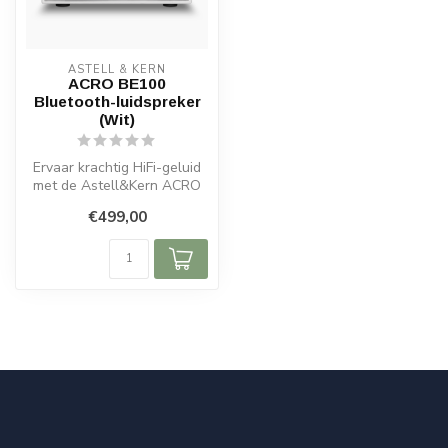
ASTELL & KERN
ACRO BE100
Bluetooth-luidspreker
(Wit)
Ervaar krachtig HiFi-geluid
met de Astell&Kern ACRO
BE100 Bluetooth-
€499,00
luidspreker ...