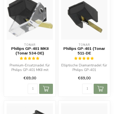
TONAR
TONAR
Philips GP-401 MKII
Philips GP-401 (Tonar
(Tonar 534-DE)
511-DE
Premium-Ersatznadel für
Elliptische Diamantnadel für
Philips GP-401 MKII mit
Philips GP-401
elliptischer Diamantspitze.
Tonabnehmer. Beste
€69,00
€69,00
Präz...
Klangqualität und...