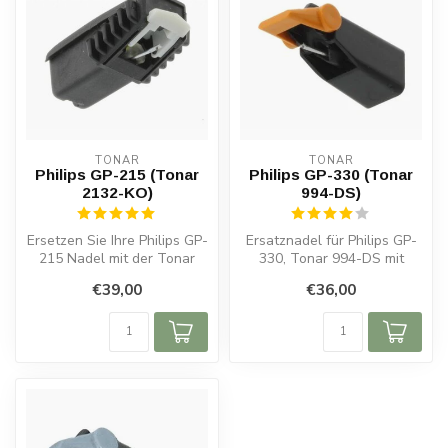
TONAR
TONAR
Philips GP-215 (Tonar
Philips GP-330 (Tonar
2132-KO)
994-DS)
Ersetzen Sie Ihre Philips GP-
Ersatznadel für Philips GP-
215 Nadel mit der Tonar
330, Tonar 994-DS mit
2132-KO. Präziser Klang, la...
sphärischer Diamantspitze.
€39,00
€36,00
Perf...