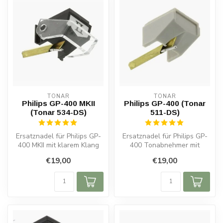
TONAR
TONAR
Philips GP-400 MKII
Philips GP-400 (Tonar
(Tonar 534-DS)
511-DS)
Ersatznadel für Philips GP-
Ersatznadel für Philips GP-
400 MKII mit klarem Klang
400 Tonabnehmer mit
und langlebiger Qualität. E...
sphärischer Diamantspitze.
€19,00
€19,00
Hervor...