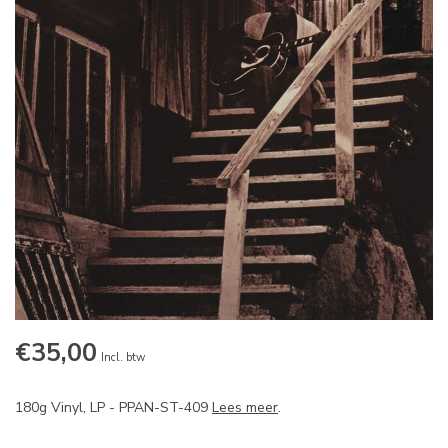
€35,00
Incl. btw
180g Vinyl, LP - PPAN-ST-409
Lees meer
.