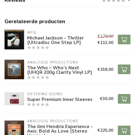
Reviews
Gerelateerde producten
MFSL
€179,00
Michael Jackson - Thriller
[Ultradisc One Step LP]
€113,00
ANALOGUE PRODUCTIONS
The Who – Who's Next
€159,00
[UHQR 200g Clarity Vinyl LP]
SIEVEKING SOUND
€30,00
Super Premium Inner Sleeves
ANALOGUE PRODUCTIONS
The Jimi Hendrix Experience -
€225,00
Axis: Bold As Love (Stereo