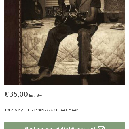
€35,00
Incl. btw
180g Vinyl, LP - PPAN-77621
Lees meer
.
Geef me een seintje bij voorraad