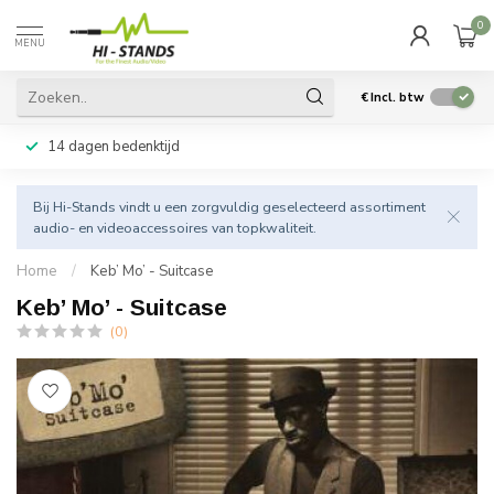
0
MENU
€
Incl. btw
14 dagen bedenktijd
Bij Hi-Stands vindt u een zorgvuldig geselecteerd assortiment
audio- en videoaccessoires van topkwaliteit.
Home
/
Keb’ Mo’ - Suitcase
Keb’ Mo’ - Suitcase
(0)