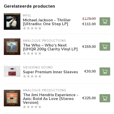
Gerelateerde producten
MFSL
€179,00
Michael Jackson - Thriller
[Ultradisc One Step LP]
€113,00
ANALOGUE PRODUCTIONS
The Who – Who's Next
€159,00
[UHQR 200g Clarity Vinyl LP]
SIEVEKING SOUND
€30,00
Super Premium Inner Sleeves
ANALOGUE PRODUCTIONS
The Jimi Hendrix Experience -
€225,00
Axis: Bold As Love (Stereo
Version)