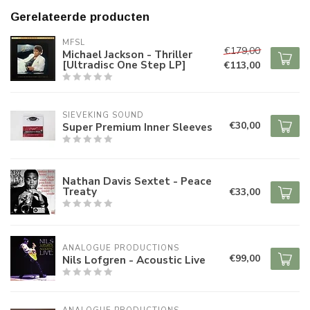
Gerelateerde producten
MFSL
€179,00
Michael Jackson - Thriller
[Ultradisc One Step LP]
€113,00
SIEVEKING SOUND
€30,00
Super Premium Inner Sleeves
Nathan Davis Sextet - Peace
Treaty
€33,00
ANALOGUE PRODUCTIONS
€99,00
Nils Lofgren - Acoustic Live