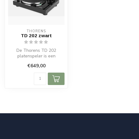
THORENS
TD 202 zwart
De Thorens TD 202
platenspeler is een
complete en robuuste
€649,00
draaitafel die direct...