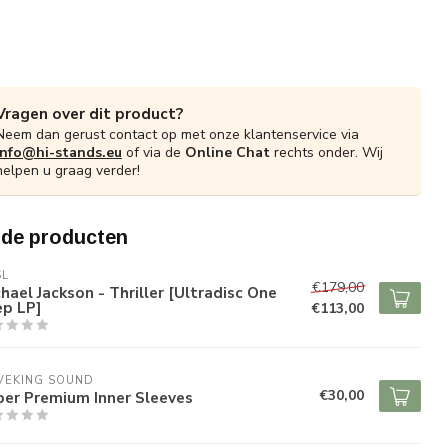
Vragen over dit product?
Neem dan gerust contact op met onze klantenservice via
info@hi-stands.eu
of via de
Online Chat
rechts onder. Wij
helpen u graag verder!
rde producten
SL
€179,00
hael Jackson - Thriller [Ultradisc One
ep LP]
€113,00
VEKING SOUND
€30,00
per Premium Inner Sleeves