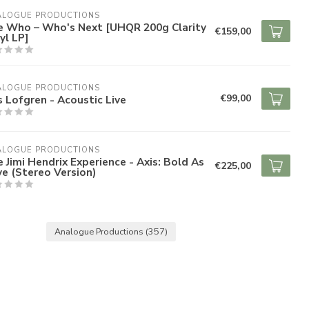
ALOGUE PRODUCTIONS
e Who – Who's Next [UHQR 200g Clarity
€159,00
yl LP]
ALOGUE PRODUCTIONS
€99,00
s Lofgren - Acoustic Live
ALOGUE PRODUCTIONS
 Jimi Hendrix Experience - Axis: Bold As
€225,00
e (Stereo Version)
Analogue Productions
(357)