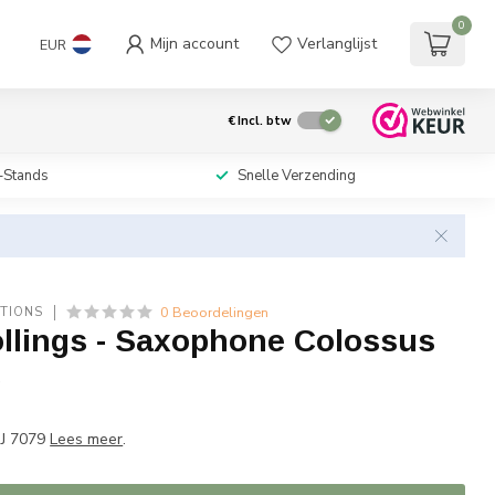
0
Mijn account
Verlanglijst
EUR
€
Incl. btw
-Stands
Snelle Verzending
0 Beoordelingen
TIONS
llings - Saxophone Colossus
w
RJ 7079
Lees meer
.