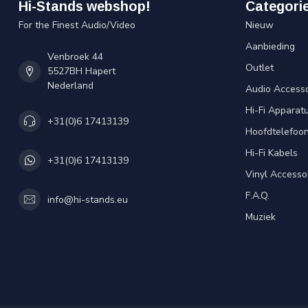
Hi-Stands webshop!
Categori
For the Finest Audio/Video
Nieuw
Aanbieding
Venbroek 44
Outlet
5527BH Hapert
Nederland
Audio Accesso
Hi-Fi Apparat
+31(0)6 17413139
Hoofdtelefoo
Hi-Fi Kabels
+31(0)6 17413139
Vinyl Accesso
F.A.Q.
info@hi-stands.eu
Muziek