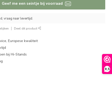
Geef me een seintje bij voorraad
, vraag naar levertijd.
lijken
Deel dit product
ice, Europese kwaliteit
tijd
en bij Hi-Stands
ng
9,5