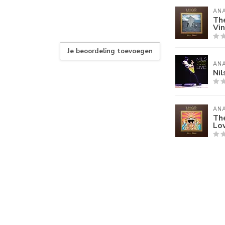
AN
Th
Vin
Je beoordeling toevoegen
AN
Nil
AN
The
Lov