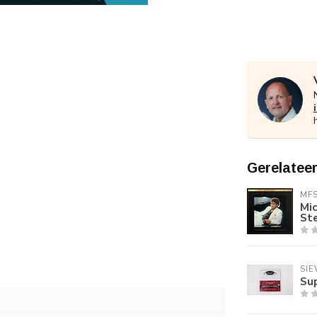
Gerelatee
MF
Mic
St
SIE
Su