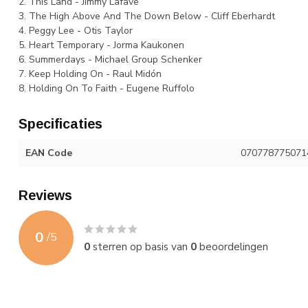
2. This Land - Jimmy Lafave
3. The High Above And The Down Below - Cliff Eberhardt
4. Peggy Lee - Otis Taylor
5. Heart Temporary - Jorma Kaukonen
6. Summerdays - Michael Group Schenker
7. Keep Holding On - Raul Midón
8. Holding On To Faith - Eugene Ruffolo
Specificaties
EAN Code
070778775071
Reviews
0
/
5
0
sterren op basis van
0
beoordelingen