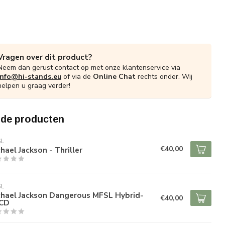
Vragen over dit product?
Neem dan gerust contact op met onze klantenservice via
info@hi-stands.eu
of via de
Online Chat
rechts onder. Wij
helpen u graag verder!
rde producten
SL
€40,00
hael Jackson - Thriller
SL
chael Jackson Dangerous MFSL Hybrid-
€40,00
CD