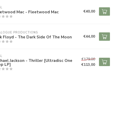
SL
€40,00
eetwood Mac - Fleetwood Mac
ALOGUE PRODUCTIONS
€44,00
k Floyd - The Dark Side Of The Moon
SL
€179,00
hael Jackson - Thriller [Ultradisc One
ep LP]
€113,00