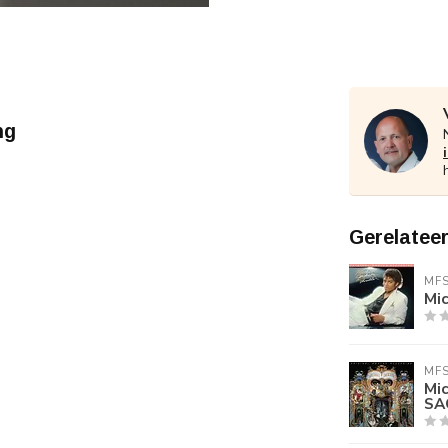
ng
Gerelatee
MF
Mic
MF
Mi
SA