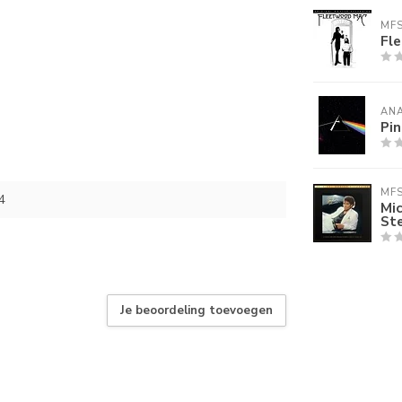
MF
Fl
AN
Pin
MF
4
Mic
St
Je beoordeling toevoegen