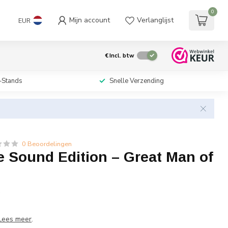
0
Mijn account
Verlanglijst
EUR
€
Incl. btw
-Stands
Snelle Verzending
0 Beoordelingen
e Sound Edition – Great Man of
w
Lees meer
.