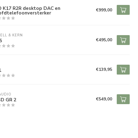
O
iO K17 R2R desktop DAC en
€999,00
ofdtelefoonversterker
ELL & KERN
€495,00
5
O
€139,95
1
 AUDIO
€549,00
SD GR 2