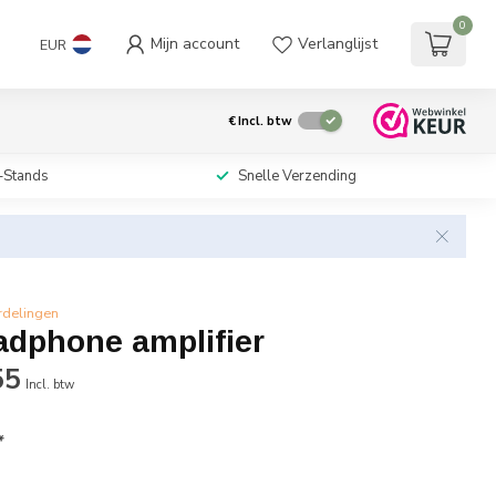
0
Mijn account
Verlanglijst
EUR
€
Incl. btw
-Stands
Snelle Verzending
rdelingen
adphone amplifier
55
Incl. btw
*