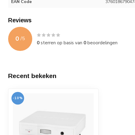
EAN Code
376018679047
Reviews
0
/
5
0
sterren op basis van
0
beoordelingen
Recent bekeken
-10%