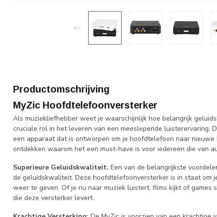
Productomschrijving
MyZic Hoofdtelefoonversterker
Als muziekliefhebber weet je waarschijnlijk hoe belangrijk geluids
cruciale rol in het leveren van een meeslepende luisterervaring.
een apparaat dat is ontworpen om je hoofdtelefoon naar nieuwe hoo
ontdekken waarom het een must-have is voor iedereen die van au
Superieure Geluidskwaliteit:
Een van de belangrijkste voordele
de geluidskwaliteit. Deze hoofdtelefoonversterker is in staat om
weer te geven. Of je nu naar muziek luistert, films kijkt of games 
die deze versterker levert.
Krachtige Versterking:
De MyZic is voorzien van een krachtige ve