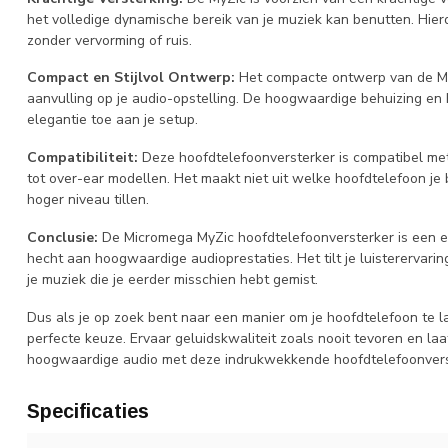
het volledige dynamische bereik van je muziek kan benutten. Hierd
zonder vervorming of ruis.
Compact en Stijlvol Ontwerp:
Het compacte ontwerp van de Mi
aanvulling op je audio-opstelling. De hoogwaardige behuizing en 
elegantie toe aan je setup.
Compatibiliteit:
Deze hoofdtelefoonversterker is compatibel met
tot over-ear modellen. Het maakt niet uit welke hoofdtelefoon je 
hoger niveau tillen.
Conclusie:
De Micromega MyZic hoofdtelefoonversterker is een e
hecht aan hoogwaardige audioprestaties. Het tilt je luisterervar
je muziek die je eerder misschien hebt gemist.
Dus als je op zoek bent naar een manier om je hoofdtelefoon te l
perfecte keuze. Ervaar geluidskwaliteit zoals nooit tevoren en l
hoogwaardige audio met deze indrukwekkende hoofdtelefoonvers
Specificaties