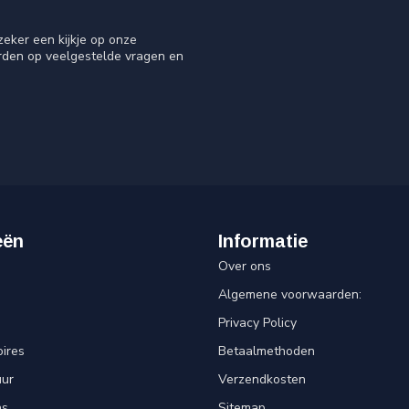
eker een kijkje op onze
orden op veelgestelde vragen en
eën
Informatie
Over ons
Algemene voorwaarden:
Privacy Policy
ires
Betaalmethoden
uur
Verzendkosten
ns
Sitemap