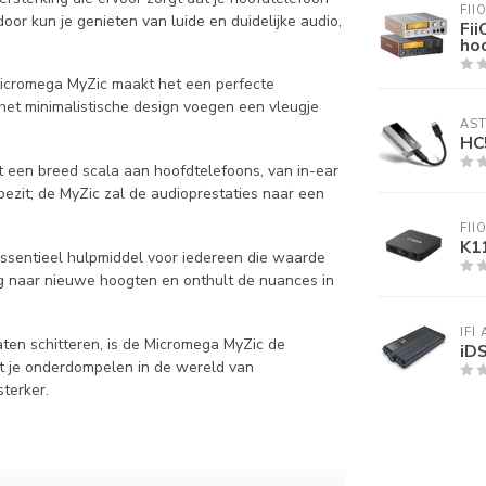
FII
oor kun je genieten van luide en duidelijke audio,
Fi
ho
cromega MyZic maakt het een perfecte
het minimalistische design voegen een vleugje
AST
HC
 een breed scala aan hoofdtelefoons, van in-ear
bezit; de MyZic zal de audioprestaties naar een
FII
K1
ssentieel hulpmiddel voor iedereen die waarde
ing naar nieuwe hoogten en onthult de nuances in
IFI
aten schitteren, is de Micromega MyZic de
iD
aat je onderdompelen in de wereld van
terker.