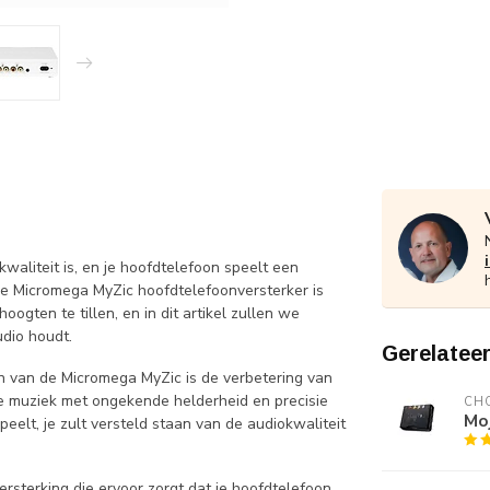
kwaliteit is, en je hoofdtelefoon speelt een
 De Micromega MyZic hoofdtelefoonversterker is
gten te tillen, en in dit artikel zullen we
dio houdt.
Gerelatee
n van de Micromega MyZic is de verbetering van
 je muziek met ongekende helderheid en precisie
CH
Mo
speelt, je zult versteld staan van de audiokwaliteit
rsterking die ervoor zorgt dat je hoofdtelefoon