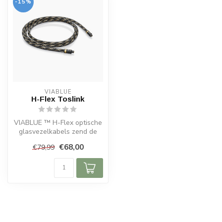
-15%
VIABLUE
H-Flex Toslink
VIABLUE ™ H-Flex optische
glasvezelkabels zend de
digitale signalen verliesvrij ...
€68,00
€79,99