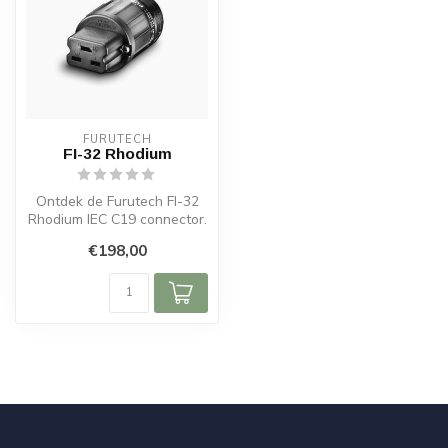
FURUTECH
FI-32 Rhodium
Ontdek de Furutech FI-32
Rhodium IEC C19 connector.
Robuust, duurzaam en
€198,00
ideaal ...