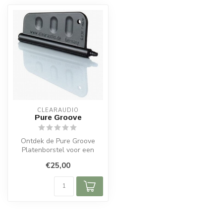
CLEARAUDIO
Pure Groove
Ontdek de Pure Groove
Platenborstel voor een
grondige reiniging van je
€25,00
vinyl. Ve...