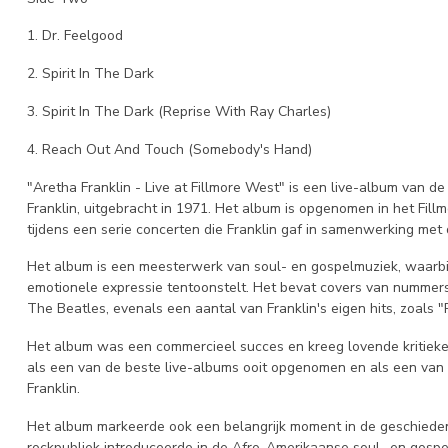
1. Dr. Feelgood
2. Spirit In The Dark
3. Spirit In The Dark (Reprise With Ray Charles)
4. Reach Out And Touch (Somebody's Hand)
"Aretha Franklin - Live at Fillmore West" is een live-album van 
Franklin, uitgebracht in 1971. Het album is opgenomen in het Fil
tijdens een serie concerten die Franklin gaf in samenwerking met
Het album is een meesterwerk van soul- en gospelmuziek, waarbij 
emotionele expressie tentoonstelt. Het bevat covers van nummer
The Beatles, evenals een aantal van Franklin's eigen hits, zoals "
Het album was een commercieel succes en kreeg lovende kritieke
als een van de beste live-albums ooit opgenomen en als een van 
Franklin.
Het album markeerde ook een belangrijk moment in de geschieden
rockpubliek introduceerde in de Afro-Amerikaanse soul- en gospel