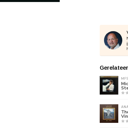
Gerelatee
MF
Mic
St
AN
Th
Vin