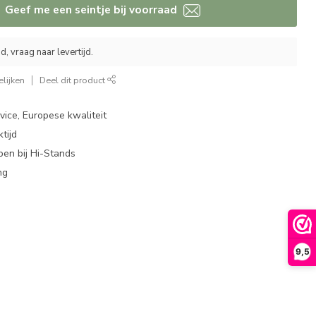
Geef me een seintje bij voorraad
, vraag naar levertijd.
lijken
Deel dit product
ice, Europese kwaliteit
tijd
en bij Hi-Stands
ng
9,5