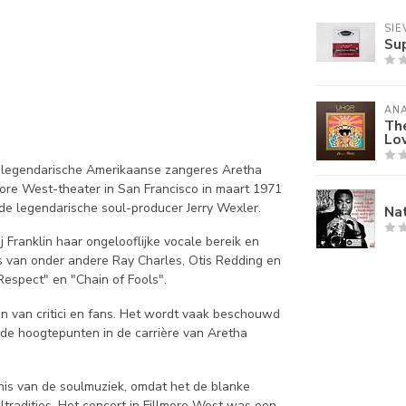
SIE
Su
AN
The
Lov
de legendarische Amerikaanse zangeres Aretha
lmore West-theater in San Francisco in maart 1971
 de legendarische soul-producer Jerry Wexler.
Nat
Franklin haar ongelooflijke vocale bereik en
s van onder andere Ray Charles, Otis Redding en
Respect" en "Chain of Fools".
n van critici en fans. Het wordt vaak beschouwd
de hoogtepunten in de carrière van Aretha
is van de soulmuziek, omdat het de blanke
tradities. Het concert in Fillmore West was een