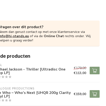
Vragen over dit product?
Neem dan gerust contact op met onze klantenservice via
info@hi-stands.eu
of via de
Online Chat
rechts onder. Wij
helpen u graag verder!
rde producten
SL
€179,00
hael Jackson - Thriller [Ultradisc One
ep LP]
€113,00
ALOGUE PRODUCTIONS
e Who – Who's Next [UHQR 200g Clarity
€159,00
yl LP]