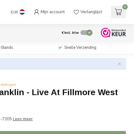
0
Mijn account
Verlanglijst
EUR
€
Incl. btw
-Stands
Snelle Verzending
rdelingen
anklin - Live At Fillmore West
w
CR-7205
Lees meer
.